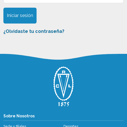
Iniciar sesión
¿Olvidaste tu contraseña?
Sobre Nosotros
Sobre Nosotros
Sede y filiales
Deportes