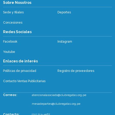
Sobre Nosotros
Sobre Nosotros
Sede y filiales
Deportes
Concesiones
Redes Sociales
Facebook
Instagram
Youtube
Enlaces de interés
Políticas de privacidad
Registro de proveedores
Contacto Ventas Publicitarias
Correos:
atencionalasociado@clubregatas.org.pe
mesadepartes@clubregatas.org.pe
Contacto:
(01) 213-4567