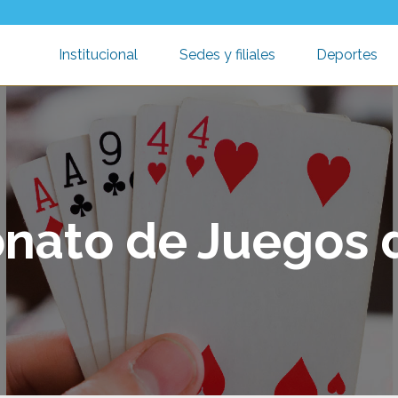
Institucional
Sedes y filiales
Deportes
Toggle submenu
Toggle submen
T
ato de Juegos 