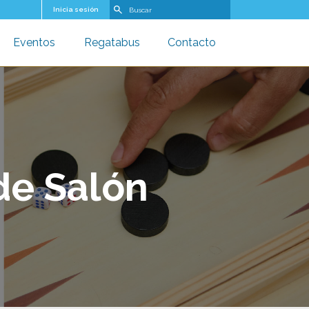
Buscar
Inicia sesión
Eventos
Regatabus
Contacto
u
oggle submenu
Toggle submenu
Toggle submenu
de Salón