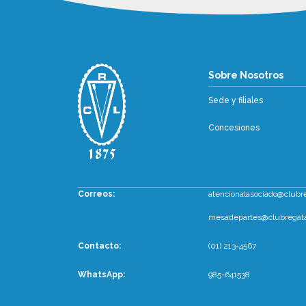
Sobre Nosotr
Sobre Nosotros
Sede y filiales
Concesiones
Correos:
atencionalasociado@clubr
mesadepartes@clubregata
Contacto:
(01) 213-4567
WhatsApp
:
985-641538