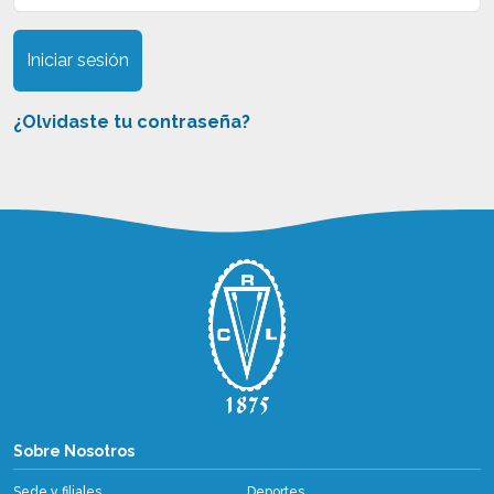
Iniciar sesión
¿Olvidaste tu contraseña?
Sobre Nosotros
Sobre Nosotros
Sede y filiales
Deportes