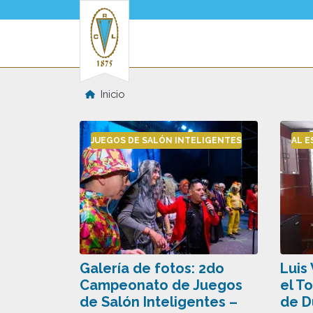
Pasar al contenido principal
Inicio
JUEGOS DE SALÓN INTELIGENTES
AL E
Galería de fotos: 2do
Luis
Campeonato de Juegos
el T
de Salón Inteligentes –
de D