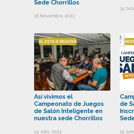
Sede Chorrillos
31 Oct
16 Noviembre, 2023
AL ESTILO REGATAS
SED
Así vivimos el
Camp
Campeonato de Juegos
de S
de Salón Inteligente en
Insc
nuestra sede Chorrillos
Sede
14 Julio, 2023
15 Juni