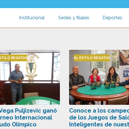
Institucional
Sedes y filiales
Deportes
Toggle submenu
Toggle submen
T
STILO REGATAS
AL ESTILO REGATAS
 Vega Puljizevic ganó
Conoce a los campe
orneo Internacional
de los Juegos de Sal
udo Olímpico
Inteligentes de nues