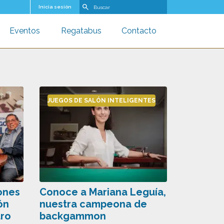
Buscar
Inicia sesión
Eventos
Regatabus
Contacto
u
oggle submenu
Toggle submenu
Toggle submenu
JUEGOS DE SALÓN INTELIGENTES
ones
Conoce a Mariana Leguía,
ón
nuestra campeona de
tro
backgammon