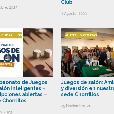
Club
ubre, 2023
3 Agosto, 2023
E CHORRILLOS
AL ESTILO REGATAS
eonato de Juegos
Juegos de salón: Ami
alón Inteligentes –
y diversión en nuestr
ripciones abiertas –
sede Chorrillos
 Chorrillos
25 Noviembre, 2022
o, 2023