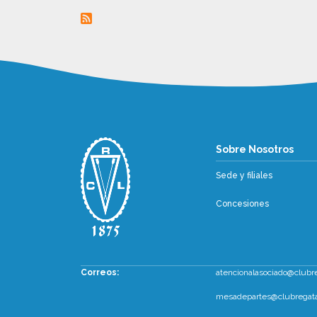
Sobre Nosotr
Sobre Nosotros
Sede y filiales
Concesiones
Correos:
atencionalasociado@clubr
mesadepartes@clubregata